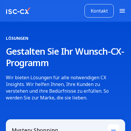
Weiter
zum
Kontakt
M
Hauptinhalt
o
b
i
l
LÖSUNGEN
e
Gestalten Sie Ihr Wunsch-CX-
s
M
Programm
e
n
ü
Wir bieten Lösungen für alle notwendigen CX
Insights. Wir helfen Ihnen, Ihre Kunden zu
verstehen und ihre Bedürfnisse zu erfüllen. So
werden Sie zur Marke, die sie lieben.
Mystery Shopping