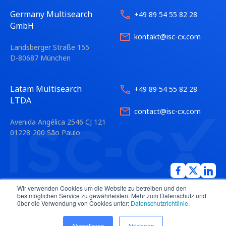
Germany Multisearch
+49 89 54 55 82 28
GmbH
kontakt@isc-cx.com
Landsberger Straße 155
D-80687 München
Latam Multisearch
+49 89 54 55 82 28
LTDA
contact@isc-cx.com
Avenida Angélica 2546 CJ 121
01228-200 São Paulo
Wir verwenden Cookies um die Website zu betreiben und den
bestmöglichen Service zu gewährleisten. Mehr zum Datenschutz und
über die Verwendung von Cookies unter:
Datenschutzrichtlinie
.
© 2026
Multisearch AG
Rechtliche Informationen
Akzeptieren
Ablehnen