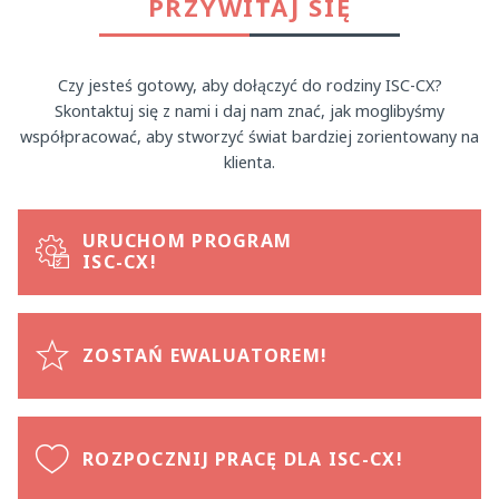
PRZYWITAJ SIĘ
Czy jesteś gotowy, aby dołączyć do rodziny ISC-CX?
Skontaktuj się z nami i daj nam znać, jak moglibyśmy
współpracować, aby stworzyć świat bardziej zorientowany na
klienta.
URUCHOM PROGRAM
ISC-CX!
ZOSTAŃ EWALUATOREM!
ROZPOCZNIJ PRACĘ DLA ISC-CX!