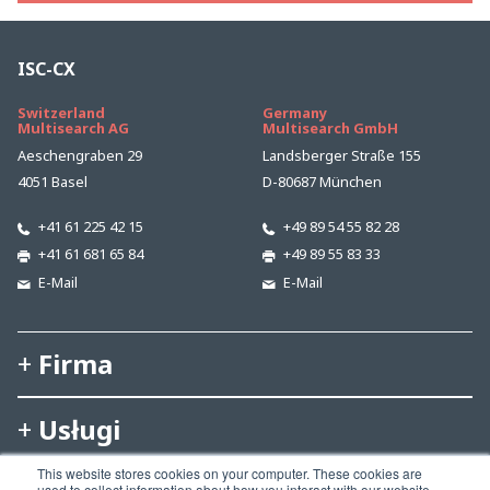
ISC-CX
Switzerland
Germany
Multisearch AG
Multisearch GmbH
Aeschengraben 29
Landsberger Straße 155
4051 Basel
D-80687 München
+41 61 225 42 15
+49 89 54 55 82 28
+41 61 681 65 84
+49 89 55 83 33
E-Mail
E-Mail
Firma
Usługi
This website stores cookies on your computer. These cookies are
used to collect information about how you interact with our website