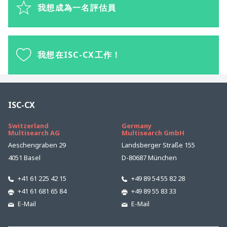
我想成為一名評估員
我想在ISC-CX工作！
ISC-CX
Switzerland
Germany
Multisearch AG
Multisearch GmbH
Aeschengraben 29
Landsberger Straße 155
4051 Basel
D-80687 München
+41 61 225 42 15
+49 89 54 55 82 28
+41 61 681 65 84
+49 89 55 83 33
E-Mail
E-Mail