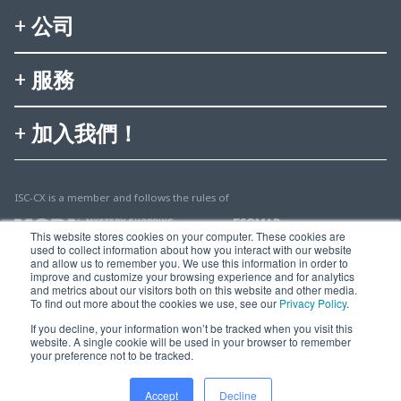
公司
服務
加入我們！
ISC-CX is a member and follows the rules of
This website stores cookies on your computer. These cookies are
used to collect information about how you interact with our website
and allow us to remember you. We use this information in order to
improve and customize your browsing experience and for analytics
and metrics about our visitors both on this website and other media.
To find out more about the cookies we use, see our
Privacy Policy
.
© 2025 Multisearch AG
If you decline, your information won’t be tracked when you visit this
website. A single cookie will be used in your browser to remember
Imprint, Legal & Privacy
your preference not to be tracked.
Accept
Decline