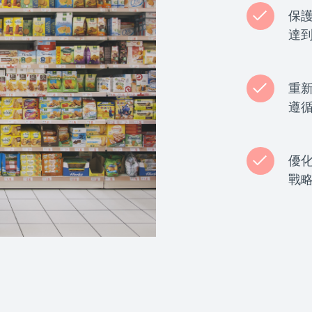
保
達
重
遵
優
戰