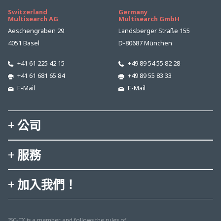
Switzerland
Germany
Multisearch AG
Multisearch GmbH
Aeschengraben 29
Landsberger Straße 155
4051 Basel
D-80687 München
+41 61 225 42 15
+49 89 54 55 82 28
+41 61 681 65 84
+49 89 55 83 33
E-Mail
E-Mail
公司
服務
加入我們！
ISC-CX is a member and follows the rules of