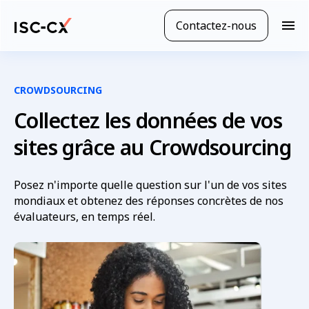
Passer
au
Contactez-nous
N
contenu
a
principal
v
i
g
CROWDSOURCING
a
Collectez les données de vos
t
i
sites grâce au Crowdsourcing
o
n
m
Posez n'importe quelle question sur l'un de vos sites
o
mondiaux et obtenez des réponses concrètes de nos
b
évaluateurs, en temps réel.
i
l
e