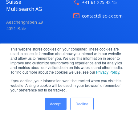
Suisse
+41 61 225 42 15
Multisearch AG
contact@isc-cx.com
Aeschengraben 29
4051 Bâle
Allemagne
+49 89 54 55 82 28
This website stores cookies on your computer. These cookies are
used to collect information about how you interact with our website
Multisearch GmbH
and allow us to remember you. We use this information in order to
kontakt@isc-cx.com
improve and customize your browsing experience and for analytics
and metrics about our visitors both on this website and other media.
Landsberger Straße 155
To find out more about the cookies we use, see our
Privacy Policy
.
D-80687 München
If you decline, your information won’t be tracked when you visit this
website. A single cookie will be used in your browser to remember
your preference not to be tracked.
Latam
+55 11 9 6362 10 44
Multisearch LTDA
Accept
Decline
contact@isc-cx.com
Avenida Angélica 2546 CJ 121
01228-200 São Paulo