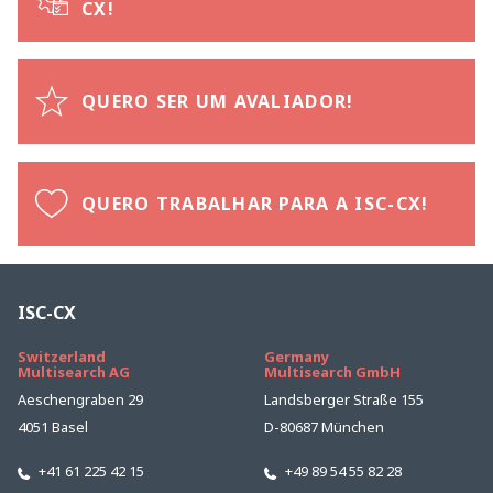
CX!
QUERO SER UM AVALIADOR!
QUERO TRABALHAR PARA A ISC-CX!
ISC-CX
Switzerland
Germany
Multisearch AG
Multisearch GmbH
Aeschengraben 29
Landsberger Straße 155
4051 Basel
D-80687 München
+41 61 225 42 15
+49 89 54 55 82 28