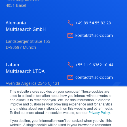
4051 Basel
Alemania
+49 89 54 55 82 28
Multisearch GmbH
kontakt@isc-cx.com
Landsberger Straße 155
D-80687 Munich
Latam
+55 11 9 6362 10 44
Multisearch LTDA
contact@isc-cx.com
Avenida Angélica 2546 CJ 121
01228-200 São Paulo
This website stores cookies on your computer. These cookies are
used to collect information about how you interact with our website
and allow us to remember you. We use this information in order to
improve and customize your browsing experience and for analytics
and metrics about our visitors both on this website and other media.
To find out more about the cookies we use, see our
Privacy Policy
.
If you decline, your information won’t be tracked when you visit this
website. A single cookie will be used in your browser to remember