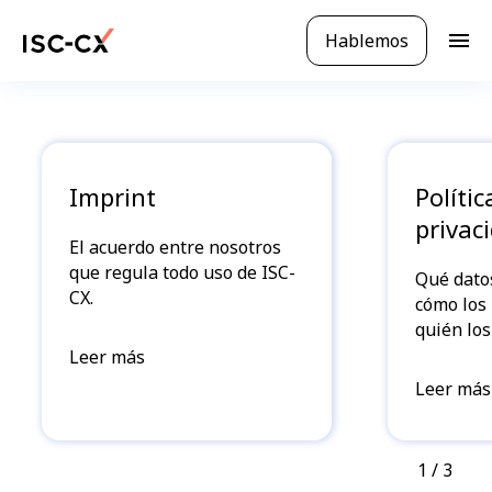
Ir
al
Hablemos
N
contenido
a
principal
v
e
g
a
c
Imprint
Polític
i
privac
ó
El acuerdo entre nosotros
n
que regula todo uso de ISC-
Qué dato
m
CX.
cómo los
ó
quién lo
v
Leer más
i
l
Leer más
1
/ 3