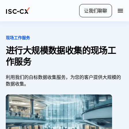
Skip
to
让我们聊聊
M
main
o
content
b
i
l
现场工作服务
e
进行大规模数据收集的现场工
n
a
作服务
v
i
g
利用我们的白标数据收集服务，为您的客户提供大规模的
a
数据收集。
t
i
o
n