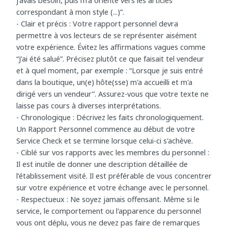
actions concrètes : “Le vendeur m'a interrogé sur ce dont
j'avais besoin, puis m'a orienté vers les articles
correspondant à mon style (...)”.
- Clair et précis : Votre rapport personnel devra
permettre à vos lecteurs de se représenter aisément
votre expérience. Évitez les affirmations vagues comme
“J'ai été salué”. Précisez plutôt ce que faisait tel vendeur
et à quel moment, par exemple : “Lorsque je suis entré
dans la boutique, un(e) hôte(sse) m'a accueilli et m'a
dirigé vers un vendeur”. Assurez-vous que votre texte ne
laisse pas cours à diverses interprétations.
- Chronologique : Décrivez les faits chronologiquement.
Un Rapport Personnel commence au début de votre
Service Check et se termine lorsque celui-ci s'achève.
- Ciblé sur vos rapports avec les membres du personnel :
Il est inutile de donner une description détaillée de
l’établissement visité. Il est préférable de vous concentrer
sur votre expérience et votre échange avec le personnel.
- Respectueux : Ne soyez jamais offensant. Même si le
service, le comportement ou l'apparence du personnel